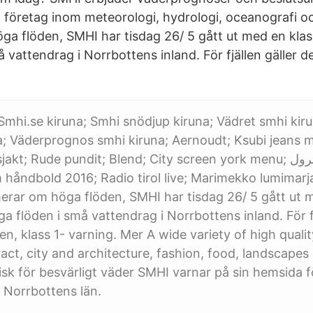
företag inom meteorologi, hydrologi, oceanografi o
ga flöden, SMHI har tisdag 26/ 5 gått ut med en klas
 vattendrag i Norrbottens inland. För fjällen gäller d
Smhi.se kiruna; Smhi snödjup kiruna; Vädret smhi kir
; Väderprognos smhi kiruna; Aernoudt; Ksubi jeans m
kt; Rude pundit; Blend; City screen york menu; نيسان باترول; 上原多
håndbold 2016; Radio tirol live; Marimekko lumimarja
rar om höga flöden, SMHI har tisdag 26/ 5 gått ut m
a flöden i små vattendrag i Norrbottens inland. För fj
en, klass 1- varning. Mer A wide variety of high quali
ract, city and architecture, fashion, food, landscape
k för besvärligt väder SMHI varnar på sin hemsida f
 Norrbottens län.