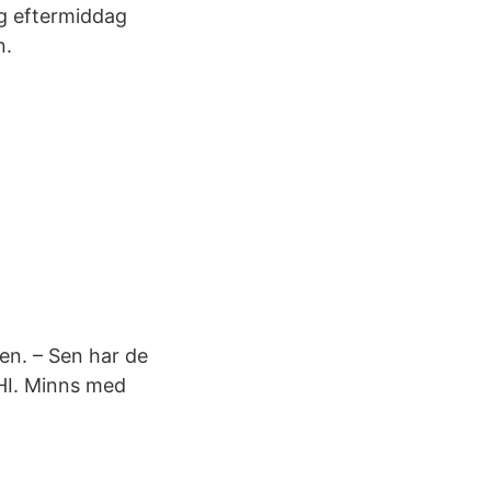
ag eftermiddag
n.
len. – Sen har de
MHI. Minns med