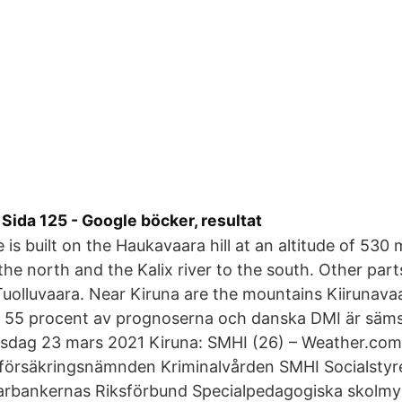
 Sida 125 - Google böcker, resultat
 is built on the Haukavaara hill at an altitude of 530
 the north and the Kalix river to the south. Other par
uolluvaara. Near Kiruna are the mountains Kiirunava
 i 55 procent av prognoserna och danska DMI är säm
tisdag 23 mars 2021 Kiruna: SMHI (26) – Weather.com
örsäkringsnämnden Kriminalvården SMHI Socialstyr
arbankernas Riksförbund Specialpedagogiska skolm