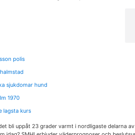
sson polis
 halmstad
ka sjukdomar hund
lm 1970
e lagsta kurs
et bli uppåt 23 grader varmt i nordligaste delarna av 
lm idag? SMHI erbjuder väderprognoser och beslutsun