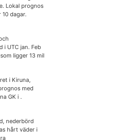
e. Lokal prognos
r 10 dagar.
 och
d i UTC jan. Feb
som ligger 13 mil
t i Kiruna,
dsprognos med
a GK i .
nd, nederbörd
s hårt väder i
rra