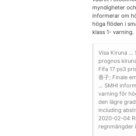
myndigheter och 
informerar om hö
höga flöden i små
klass 1- varning.
Visa Kiruna … 
prognos kiruna
Fifa 17 ps3 prisja
香子; Finale em 
… SMHI informe
varning för hög
den lägre grad
including abst
2020-02-04 Ris
regnmängder i