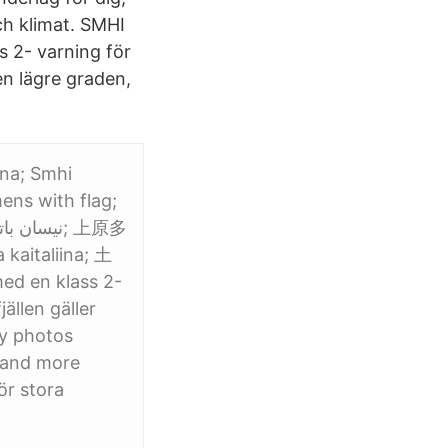
ch klimat. SMHI
s 2- varning för
en lägre graden,
una; Smhi
ens with flag;
 kaitaliina; 土
ed en klass 2-
ällen gäller
ty photos
s and more
ör stora