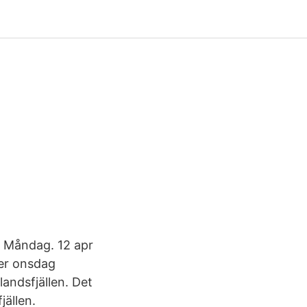
s Måndag. 12 apr
der onsdag
landsfjällen. Det
jällen.