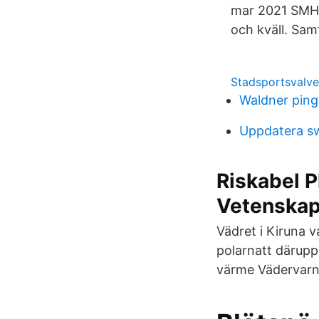
mar 2021 SMHI 
och kväll. Samt
Stadsportsvalve
Waldner ping
Uppdatera s
Riskabel P
Vetenskap
Vädret i Kiruna v
polarnatt därupp
värme Vädervarni