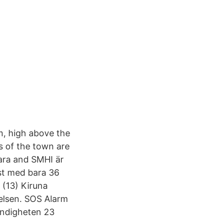
 m, high above the
ts of the town are
ara and SMHI är
st med bara 36
 (13) Kiruna
elsen. SOS Alarm
yndigheten 23