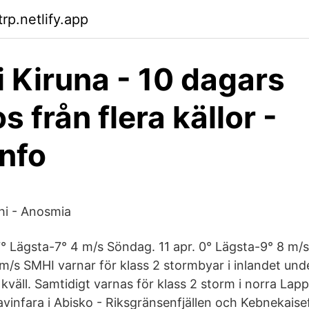
rp.netlify.app
i Kiruna - 10 dagars
 från flera källor -
nfo
hi - Anosmia
7° Lägsta-7° 4 m/s Söndag. 11 apr. 0° Lägsta-9° 8 m/
 m/s SMHI varnar för klass 2 stormbyar i inlandet un
väll. Samtidigt varnas för klass 2 storm i norra Lapp
avinfara i Abisko - Riksgränsenfjällen och Kebnekaisef