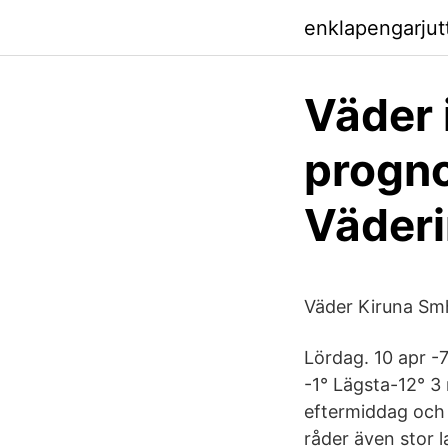
enklapengarjutt
Väder 
prognos
Väderi
Väder Kiruna Sm
Lördag. 10 apr -
-1° Lägsta-12° 3
eftermiddag och k
råder även stor l