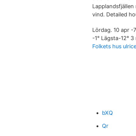
Lapplandsfjällen
vind. Detailed h
Lördag. 10 apr -
-1° Lägsta-12° 3
Folkets hus ulri
bXQ
Qr