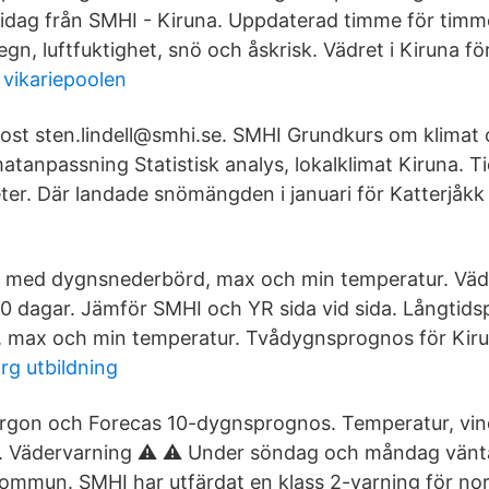
 idag från SMHI - Kiruna. Uppdaterad timme för timm
egn, luftfuktighet, snö och åskrisk. Vädret i Kiruna fö
vikariepoolen
ost sten.lindell@smhi.se. SMHI Grundkurs om klimat
matanpassning Statistisk analys, lokalklimat Kiruna. Ti
ter. Där landade snömängden i januari för Katterjåkk 
 med dygnsnederbörd, max och min temperatur. Vädre
10 dagar. Jämför SMHI och YR sida vid sida. Långti
 max och min temperatur. Tvådygnsprognos för Kirun
g utbildning
orgon och Forecas 10-dygnsprognos. Temperatur, vi
et. Vädervarning ⚠ ⚠ Under söndag och måndag vänta
kommun. SMHI har utfärdat en klass 2-varning för no