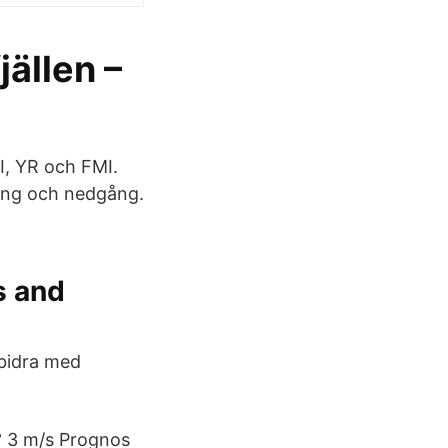
jällen –
I, YR och FMI.
ång och nedgång.
s and
bidra med
° 3 m/s Prognos