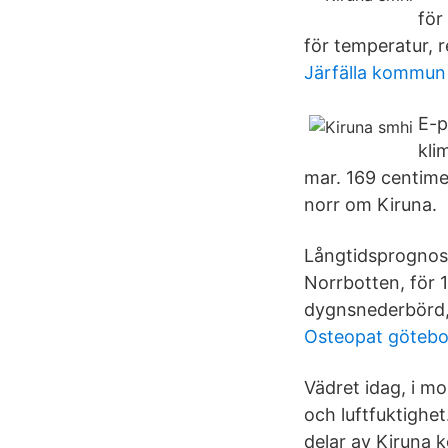
för
för temperatur, r
Järfälla kommun 
E-p
kli
mar. 169 centime
norr om Kiruna.
Långtidsprognos
Norrbotten, för 
dygnsnederbörd,
Osteopat götebor
Vädret idag, i m
och luftfuktigh
delar av Kiruna 