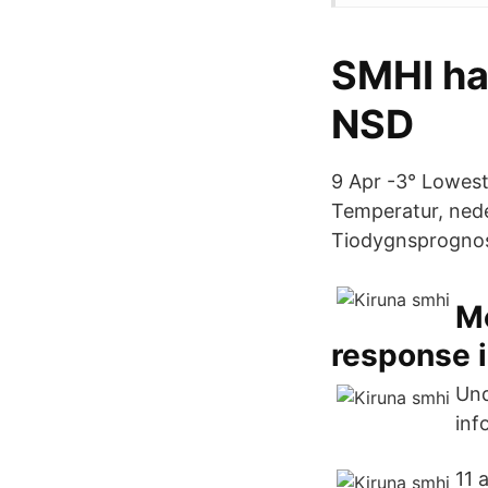
SMHI har
NSD
9 Apr -3° Lowest
Temperatur, ned
Tiodygnsprognos 
Mo
response i
Und
inf
11 