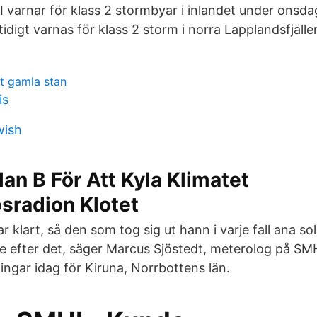
varnar för klass 2 stormbyar i inlandet under onsd
idigt varnas för klass 2 storm i norra Lapplandsfjälle
t gamla stan
is
wish
lan B För Att Kyla Klimatet
sradion Klotet
ar klart, så den som tog sig ut hann i varje fall ana so
e efter det, säger Marcus Sjöstedt, meterolog på S
ngar idag för Kiruna, Norrbottens län.