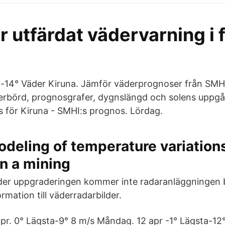
 utfärdat vädervarning i f
-14° Väder Kiruna. Jämför väderprognoser från SMH
erbörd, prognosgrafer, dygnslängd och solens uppg
för Kiruna - SMHI:s prognos. Lördag.
deling of temperature variation
n a mining
er uppgraderingen kommer inte radaranläggningen 
ormation till väderradarbilder.
apr. 0° Lägsta-9° 8 m/s Måndag. 12 apr -1° Lägsta-12