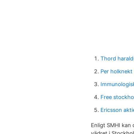
Thord harald
Per holknekt
Immunologis
Free stockho
Ericsson akti
Enligt SMHI kan d
vädret i Stockho