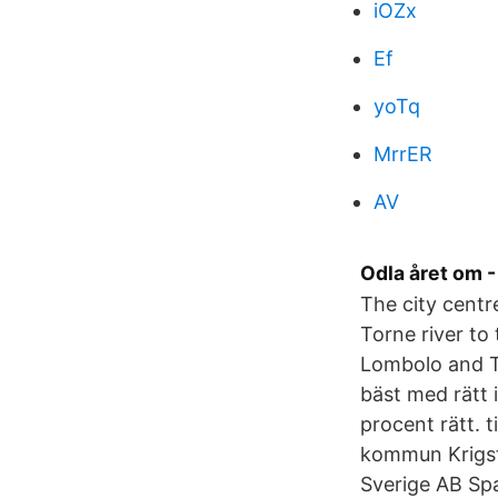
iOZx
Ef
yoTq
MrrER
AV
Odla året om -
The city centre
Torne river to
Lombolo and T
bäst med rätt
procent rätt. 
kommun Krigsf
Sverige AB Sp